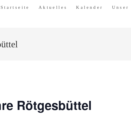
Startseite
Aktuelles
Kalender
Unser
üttel
re Rötgesbüttel